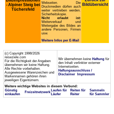
Bildimpressionen
Webseiten. Die
Bildübersicht
- Alpiner Steig bei
Druckmedien dürfen auch
Tüchersfeld
weiter vertrieben werden.
Sicherheitskopie.
Nicht erlaubt ist:
Weiterverkauf und
Weitergabe des Bildes an
andere Personen, Firmen
usw.
Weitere Infos per E-Mail
(c) Copyright 1998/2026
reiseziele.com
Wir übernehmen keine
Haftung
für
Für die Richtigkeit der Angaben
den Inhalt verlinkter externer
übernehmen wir keine Haftung.
Internetseiten.
Alle Rechte vorbehalten.
Haftungsausschluss /
Ausgewiesene Warenzeichen und
Disclaimer
Impressum
Markennamen gehören ihren
jeweiligen Eigentümern.
Weitere wichtige Websites in diesem Verbund:
Günstig
Laufen für
Reiten für
Sammeln
Freizeitnetzwerk
einkaufen
Läufer
Reiter
für Sammler