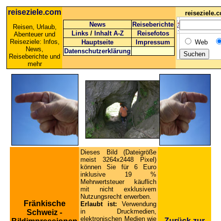
reiseziele.com
reiseziele
News
Reiseberichte
Reisen, Urlaub,
Links
/
Inhalt A-Z
Reisefotos
Abenteuer und
Reiseziele: Infos,
Hauptseite
Impressum
Web
News,
Datenschutzerklärung
Reiseberichte und
mehr
Dieses Bild (Dateigröße
meist 3264x2448 Pixel)
können Sie für 6 Euro
inklusive 19 %
Mehrwertsteuer käuflich
mit nicht exklusivem
Nutzungsrecht erwerben.
Fränkische
Erlaubt ist:
Verwendung
in Druckmedien,
Schweiz -
elektronischen Medien wie
Zurück zur