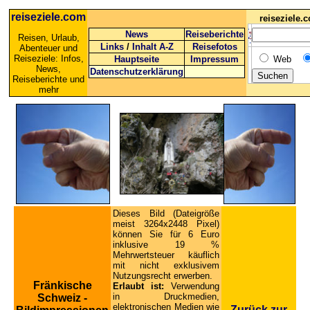
reiseziele.com
reiseziele
News
Reiseberichte
Reisen, Urlaub,
Links
/
Inhalt A-Z
Reisefotos
Abenteuer und
Reiseziele: Infos,
Hauptseite
Impressum
Web
News,
Datenschutzerklärung
Reiseberichte und
mehr
Dieses Bild (Dateigröße
meist 3264x2448 Pixel)
können Sie für 6 Euro
inklusive 19 %
Mehrwertsteuer käuflich
mit nicht exklusivem
Nutzungsrecht erwerben.
Fränkische
Erlaubt ist:
Verwendung
in Druckmedien,
Schweiz -
elektronischen Medien wie
Zurück zur