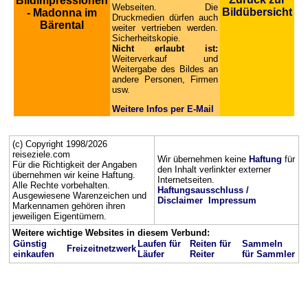
Bildimpressionen
Webseiten. Die
Bildübersicht
- Madonna im
Druckmedien dürfen auch
Bärental
weiter vertrieben werden.
Sicherheitskopie.
Nicht erlaubt ist:
Weiterverkauf und
Weitergabe des Bildes an
andere Personen, Firmen
usw.
Weitere Infos per E-Mail
(c) Copyright 1998/2026
reiseziele.com
Wir übernehmen keine
Haftung
für
Für die Richtigkeit der Angaben
den Inhalt verlinkter externer
übernehmen wir keine Haftung.
Internetseiten.
Alle Rechte vorbehalten.
Haftungsausschluss /
Ausgewiesene Warenzeichen und
Disclaimer
Impressum
Markennamen gehören ihren
jeweiligen Eigentümern.
Weitere wichtige Websites in diesem Verbund:
Günstig
Laufen für
Reiten für
Sammeln
Freizeitnetzwerk
einkaufen
Läufer
Reiter
für Sammler