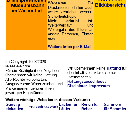
Bildimpressionen
Webseiten. Die
Bildübersicht
- Museumsbahn
Druckmedien dürfen auch
im Wiesenttal
weiter vertrieben werden.
Sicherheitskopie.
Nicht erlaubt ist:
Weiterverkauf und
Weitergabe des Bildes an
andere Personen, Firmen
usw.
Weitere Infos per E-Mail
(c) Copyright 1998/2026
reiseziele.com
Wir übernehmen keine
Haftung
für
Für die Richtigkeit der Angaben
den Inhalt verlinkter externer
übernehmen wir keine Haftung.
Internetseiten.
Alle Rechte vorbehalten.
Haftungsausschluss /
Ausgewiesene Warenzeichen und
Disclaimer
Impressum
Markennamen gehören ihren
jeweiligen Eigentümern.
Weitere wichtige Websites in diesem Verbund:
Günstig
Laufen für
Reiten für
Sammeln
Freizeitnetzwerk
einkaufen
Läufer
Reiter
für Sammler