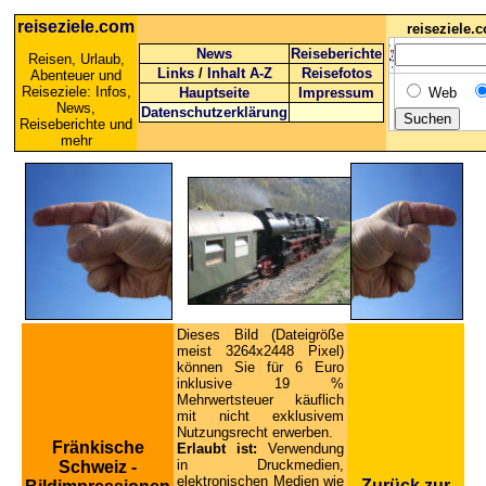
reiseziele.com
reiseziele
News
Reiseberichte
Reisen, Urlaub,
Links
/
Inhalt A-Z
Reisefotos
Abenteuer und
Reiseziele: Infos,
Hauptseite
Impressum
Web
News,
Datenschutzerklärung
Reiseberichte und
mehr
Dieses Bild (Dateigröße
meist 3264x2448 Pixel)
können Sie für 6 Euro
inklusive 19 %
Mehrwertsteuer käuflich
mit nicht exklusivem
Nutzungsrecht erwerben.
Fränkische
Erlaubt ist:
Verwendung
in Druckmedien,
Schweiz -
elektronischen Medien wie
Zurück zur