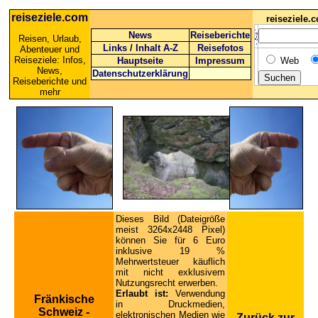
reiseziele.com
reiseziele
News
Reiseberichte
Reisen, Urlaub,
Links
/
Inhalt A-Z
Reisefotos
Abenteuer und
Reiseziele: Infos,
Hauptseite
Impressum
Web
News,
Datenschutzerklärung
Reiseberichte und
mehr
Dieses Bild (Dateigröße
meist 3264x2448 Pixel)
können Sie für 6 Euro
inklusive 19 %
Mehrwertsteuer käuflich
mit nicht exklusivem
Nutzungsrecht erwerben.
Erlaubt ist:
Verwendung
Fränkische
in Druckmedien,
Schweiz -
elektronischen Medien wie
Zurück zur