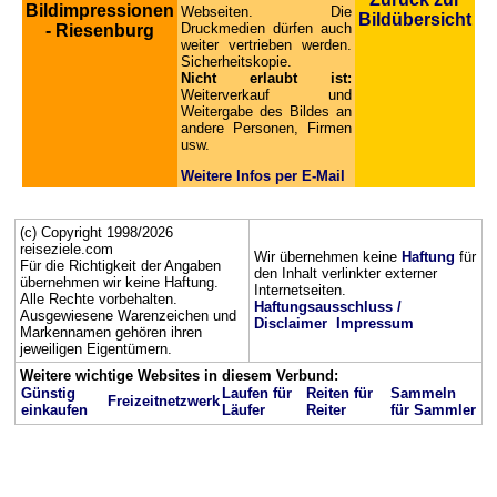
Bildimpressionen
Webseiten. Die
Bildübersicht
Druckmedien dürfen auch
- Riesenburg
weiter vertrieben werden.
Sicherheitskopie.
Nicht erlaubt ist:
Weiterverkauf und
Weitergabe des Bildes an
andere Personen, Firmen
usw.
Weitere Infos per E-Mail
(c) Copyright 1998/2026
reiseziele.com
Wir übernehmen keine
Haftung
für
Für die Richtigkeit der Angaben
den Inhalt verlinkter externer
übernehmen wir keine Haftung.
Internetseiten.
Alle Rechte vorbehalten.
Haftungsausschluss /
Ausgewiesene Warenzeichen und
Disclaimer
Impressum
Markennamen gehören ihren
jeweiligen Eigentümern.
Weitere wichtige Websites in diesem Verbund:
Günstig
Laufen für
Reiten für
Sammeln
Freizeitnetzwerk
einkaufen
Läufer
Reiter
für Sammler