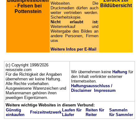
Bildimpressionen
Webseiten. Die
Bildübersicht
- Felsen bei
Druckmedien dürfen auch
Pottenstein
weiter vertrieben werden.
Sicherheitskopie.
Nicht erlaubt ist:
Weiterverkauf und
Weitergabe des Bildes an
andere Personen, Firmen
usw.
Weitere Infos per E-Mail
(c) Copyright 1998/2026
reiseziele.com
Wir übernehmen keine
Haftung
für
Für die Richtigkeit der Angaben
den Inhalt verlinkter externer
übernehmen wir keine Haftung.
Internetseiten.
Alle Rechte vorbehalten.
Haftungsausschluss /
Ausgewiesene Warenzeichen und
Disclaimer
Impressum
Markennamen gehören ihren
jeweiligen Eigentümern.
Weitere wichtige Websites in diesem Verbund:
Günstig
Laufen für
Reiten für
Sammeln
Freizeitnetzwerk
einkaufen
Läufer
Reiter
für Sammler