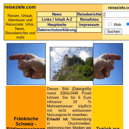
reiseziele.com
reiseziele
News
Reiseberichte
Reisen, Urlaub,
Links
/
Inhalt A-Z
Reisefotos
Abenteuer und
Reiseziele: Infos,
Hauptseite
Impressum
Web
News,
Datenschutzerklärung
Reiseberichte und
mehr
Dieses Bild (Dateigröße
meist 3264x2448 Pixel)
können Sie für 6 Euro
inklusive 19 %
Mehrwertsteuer käuflich
mit nicht exklusivem
Nutzungsrecht erwerben.
Fränkische
Erlaubt ist:
Verwendung
in Druckmedien,
Schweiz -
elektronischen Medien wie
Zurück zur