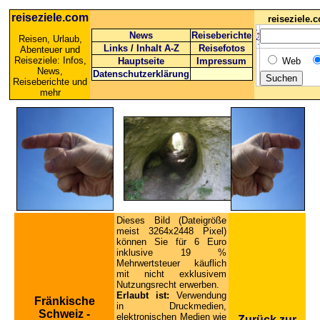
reiseziele.com
reiseziele
News
Reiseberichte
Reisen, Urlaub,
Links
/
Inhalt A-Z
Reisefotos
Abenteuer und
Reiseziele: Infos,
Hauptseite
Impressum
Web
News,
Datenschutzerklärung
Reiseberichte und
mehr
Dieses Bild (Dateigröße
meist 3264x2448 Pixel)
können Sie für 6 Euro
inklusive 19 %
Mehrwertsteuer käuflich
mit nicht exklusivem
Nutzungsrecht erwerben.
Erlaubt ist:
Verwendung
Fränkische
in Druckmedien,
Schweiz -
elektronischen Medien wie
Zurück zur