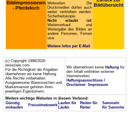
Bildimpressionen
Webseiten. Die
Bildübersicht
Druckmedien dürfen auch
- Pferdeloch
weiter vertrieben werden.
Sicherheitskopie.
Nicht erlaubt ist:
Weiterverkauf und
Weitergabe des Bildes an
andere Personen, Firmen
usw.
Weitere Infos per E-Mail
(c) Copyright 1998/2026
reiseziele.com
Wir übernehmen keine
Haftung
für
Für die Richtigkeit der Angaben
den Inhalt verlinkter externer
übernehmen wir keine Haftung.
Internetseiten.
Alle Rechte vorbehalten.
Haftungsausschluss /
Ausgewiesene Warenzeichen und
Disclaimer
Impressum
Markennamen gehören ihren
jeweiligen Eigentümern.
Weitere wichtige Websites in diesem Verbund:
Günstig
Laufen für
Reiten für
Sammeln
Freizeitnetzwerk
einkaufen
Läufer
Reiter
für Sammler