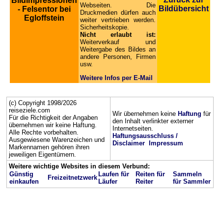
Bildimpressionen
Webseiten. Die
Bildübersicht
- Felsentor bei
Druckmedien dürfen auch
Egloffstein
weiter vertrieben werden.
Sicherheitskopie.
Nicht erlaubt ist:
Weiterverkauf und
Weitergabe des Bildes an
andere Personen, Firmen
usw.
Weitere Infos per E-Mail
(c) Copyright 1998/2026
reiseziele.com
Wir übernehmen keine
Haftung
für
Für die Richtigkeit der Angaben
den Inhalt verlinkter externer
übernehmen wir keine Haftung.
Internetseiten.
Alle Rechte vorbehalten.
Haftungsausschluss /
Ausgewiesene Warenzeichen und
Disclaimer
Impressum
Markennamen gehören ihren
jeweiligen Eigentümern.
Weitere wichtige Websites in diesem Verbund:
Günstig
Laufen für
Reiten für
Sammeln
Freizeitnetzwerk
einkaufen
Läufer
Reiter
für Sammler