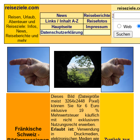
reiseziele.com
reiseziele
News
Reiseberichte
Reisen, Urlaub,
Links
/
Inhalt A-Z
Reisefotos
Abenteuer und
Reiseziele: Infos,
Hauptseite
Impressum
Web
News,
Datenschutzerklärung
Reiseberichte und
mehr
Dieses Bild (Dateigröße
meist 3264x2448 Pixel)
können Sie für 6 Euro
inklusive 19 %
Mehrwertsteuer käuflich
mit nicht exklusivem
Nutzungsrecht erwerben.
Fränkische
Erlaubt ist:
Verwendung
in Druckmedien,
Schweiz -
elektronischen Medien wie
Zurück zur