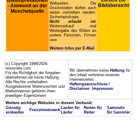
Bildimpressionen
Webseiten. Die
Bildübersicht
- Ammonit an der
Druckmedien dürfen auch
Muschelquelle
weiter vertrieben werden.
Sicherheitskopie.
Nicht erlaubt ist:
Weiterverkauf und
Weitergabe des Bildes an
andere Personen, Firmen
usw.
Weitere Infos per E-Mail
(c) Copyright 1998/2026
reiseziele.com
Wir übernehmen keine
Haftung
für
Für die Richtigkeit der Angaben
den Inhalt verlinkter externer
übernehmen wir keine Haftung.
Internetseiten.
Alle Rechte vorbehalten.
Haftungsausschluss /
Ausgewiesene Warenzeichen und
Disclaimer
Impressum
Markennamen gehören ihren
jeweiligen Eigentümern.
Weitere wichtige Websites in diesem Verbund:
Günstig
Laufen für
Reiten für
Sammeln
Freizeitnetzwerk
einkaufen
Läufer
Reiter
für Sammler