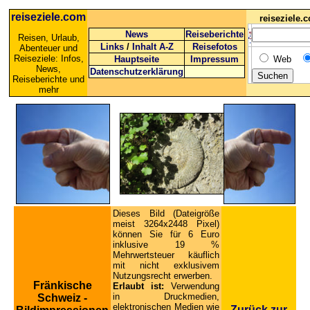
reiseziele.com
reiseziele
News
Reiseberichte
Reisen, Urlaub,
Links
/
Inhalt A-Z
Reisefotos
Abenteuer und
Reiseziele: Infos,
Hauptseite
Impressum
Web
News,
Datenschutzerklärung
Reiseberichte und
mehr
Dieses Bild (Dateigröße
meist 3264x2448 Pixel)
können Sie für 6 Euro
inklusive 19 %
Mehrwertsteuer käuflich
mit nicht exklusivem
Nutzungsrecht erwerben.
Fränkische
Erlaubt ist:
Verwendung
in Druckmedien,
Schweiz -
elektronischen Medien wie
Zurück zur