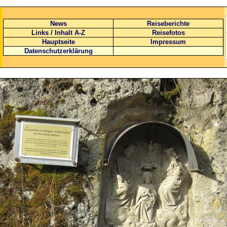
News
Reiseberichte
Links
/
Inhalt A-Z
Reisefotos
Hauptseite
Impressum
Datenschutzerklärung