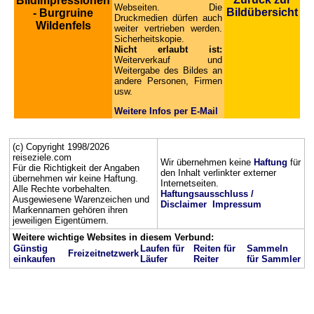
Bildimpressionen
Webseiten. Die
Bildübersicht
- Burgruine
Druckmedien dürfen auch
Wildenfels
weiter vertrieben werden.
Sicherheitskopie.
Nicht erlaubt ist:
Weiterverkauf und
Weitergabe des Bildes an
andere Personen, Firmen
usw.
Weitere Infos per E-Mail
(c) Copyright 1998/2026
reiseziele.com
Wir übernehmen keine
Haftung
für
Für die Richtigkeit der Angaben
den Inhalt verlinkter externer
übernehmen wir keine Haftung.
Internetseiten.
Alle Rechte vorbehalten.
Haftungsausschluss /
Ausgewiesene Warenzeichen und
Disclaimer
Impressum
Markennamen gehören ihren
jeweiligen Eigentümern.
Weitere wichtige Websites in diesem Verbund:
Günstig
Laufen für
Reiten für
Sammeln
Freizeitnetzwerk
einkaufen
Läufer
Reiter
für Sammler