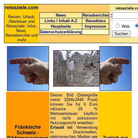
reiseziele.com
reiseziele
News
Reiseberichte
Reisen, Urlaub,
Links
/
Inhalt A-Z
Reisefotos
Abenteuer und
Reiseziele: Infos,
Hauptseite
Impressum
Web
News,
Datenschutzerklärung
Reiseberichte und
mehr
Dieses Bild (Dateigröße
meist 3264x2448 Pixel)
können Sie für 6 Euro
inklusive 19 %
Mehrwertsteuer käuflich
mit nicht exklusivem
Nutzungsrecht erwerben.
Fränkische
Erlaubt ist:
Verwendung
in Druckmedien,
Schweiz -
elektronischen Medien wie
Zurück zur