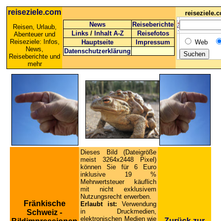
reiseziele.com
reiseziele
News
Reiseberichte
Reisen, Urlaub,
Links
/
Inhalt A-Z
Reisefotos
Abenteuer und
Reiseziele: Infos,
Hauptseite
Impressum
Web
News,
Datenschutzerklärung
Reiseberichte und
mehr
Dieses Bild (Dateigröße
meist 3264x2448 Pixel)
können Sie für 6 Euro
inklusive 19 %
Mehrwertsteuer käuflich
mit nicht exklusivem
Nutzungsrecht erwerben.
Fränkische
Erlaubt ist:
Verwendung
in Druckmedien,
Schweiz -
elektronischen Medien wie
Zurück zur