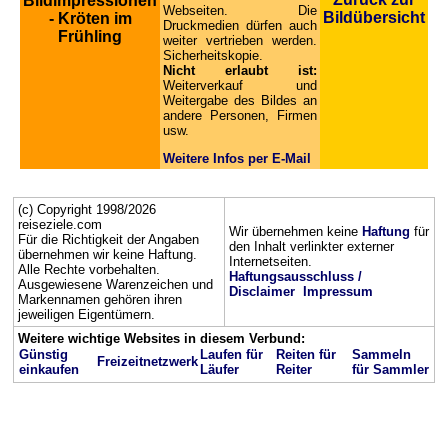
Bildimpressionen
Webseiten. Die
Bildübersicht
- Kröten im
Druckmedien dürfen auch
Frühling
weiter vertrieben werden.
Sicherheitskopie.
Nicht erlaubt ist:
Weiterverkauf und
Weitergabe des Bildes an
andere Personen, Firmen
usw.
Weitere Infos per E-Mail
(c) Copyright 1998/2026
reiseziele.com
Wir übernehmen keine
Haftung
für
Für die Richtigkeit der Angaben
den Inhalt verlinkter externer
übernehmen wir keine Haftung.
Internetseiten.
Alle Rechte vorbehalten.
Haftungsausschluss /
Ausgewiesene Warenzeichen und
Disclaimer
Impressum
Markennamen gehören ihren
jeweiligen Eigentümern.
Weitere wichtige Websites in diesem Verbund:
Günstig
Laufen für
Reiten für
Sammeln
Freizeitnetzwerk
einkaufen
Läufer
Reiter
für Sammler