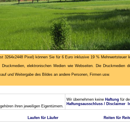
st 3264x2448 Pixel) können Sie für 6 Euro inklusive 19 % Mehrwertsteuer k
 Druckmedien, elektronischen Medien wie Webseiten. Die Druckmedien dür
kauf und Weitergabe des Bildes an andere Personen, Firmen usw.
Wir übernehmen keine
Haftung
für de
Haftungsausschluss / Disclaimer
I
ehören ihren jeweiligen Eigentümern.
Laufen für Läufer
Reiten für Reit