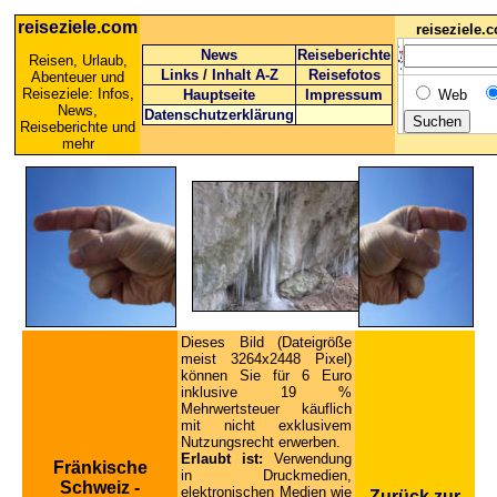
reiseziele.com
reiseziele
News
Reiseberichte
Reisen, Urlaub,
Links
/
Inhalt A-Z
Reisefotos
Abenteuer und
Reiseziele: Infos,
Hauptseite
Impressum
Web
News,
Datenschutzerklärung
Reiseberichte und
mehr
Dieses Bild (Dateigröße
meist 3264x2448 Pixel)
können Sie für 6 Euro
inklusive 19 %
Mehrwertsteuer käuflich
mit nicht exklusivem
Nutzungsrecht erwerben.
Erlaubt ist:
Verwendung
Fränkische
in Druckmedien,
Schweiz -
elektronischen Medien wie
Zurück zur