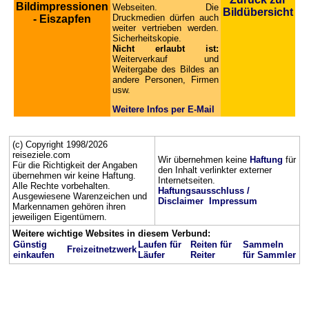
Bildimpressionen
Webseiten. Die
Bildübersicht
Druckmedien dürfen auch
- Eiszapfen
weiter vertrieben werden.
Sicherheitskopie.
Nicht erlaubt ist:
Weiterverkauf und
Weitergabe des Bildes an
andere Personen, Firmen
usw.
Weitere Infos per E-Mail
(c) Copyright 1998/2026
reiseziele.com
Wir übernehmen keine
Haftung
für
Für die Richtigkeit der Angaben
den Inhalt verlinkter externer
übernehmen wir keine Haftung.
Internetseiten.
Alle Rechte vorbehalten.
Haftungsausschluss /
Ausgewiesene Warenzeichen und
Disclaimer
Impressum
Markennamen gehören ihren
jeweiligen Eigentümern.
Weitere wichtige Websites in diesem Verbund:
Günstig
Laufen für
Reiten für
Sammeln
Freizeitnetzwerk
einkaufen
Läufer
Reiter
für Sammler