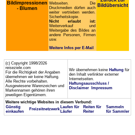
Bildimpressionen
Webseiten. Die
Bildübersicht
Druckmedien dürfen auch
- Blumen
weiter vertrieben werden.
Sicherheitskopie.
Nicht erlaubt ist:
Weiterverkauf und
Weitergabe des Bildes an
andere Personen, Firmen
usw.
Weitere Infos per E-Mail
(c) Copyright 1998/2026
reiseziele.com
Wir übernehmen keine
Haftung
für
Für die Richtigkeit der Angaben
den Inhalt verlinkter externer
übernehmen wir keine Haftung.
Internetseiten.
Alle Rechte vorbehalten.
Haftungsausschluss /
Ausgewiesene Warenzeichen und
Disclaimer
Impressum
Markennamen gehören ihren
jeweiligen Eigentümern.
Weitere wichtige Websites in diesem Verbund:
Günstig
Laufen für
Reiten für
Sammeln
Freizeitnetzwerk
einkaufen
Läufer
Reiter
für Sammler