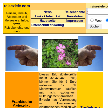
reiseziele.com
reiseziele
News
Reiseberichte
Reisen, Urlaub,
Links
/
Inhalt A-Z
Reisefotos
Abenteuer und
Reiseziele: Infos,
Hauptseite
Impressum
Web
News,
Datenschutzerklärung
Reiseberichte und
mehr
Dieses Bild (Dateigröße
meist 3264x2448 Pixel)
können Sie für 6 Euro
inklusive 19 %
Mehrwertsteuer käuflich
mit nicht exklusivem
Nutzungsrecht erwerben.
Erlaubt ist:
Verwendung
Fränkische
in Druckmedien,
Schweiz -
elektronischen Medien wie
Zurück zur