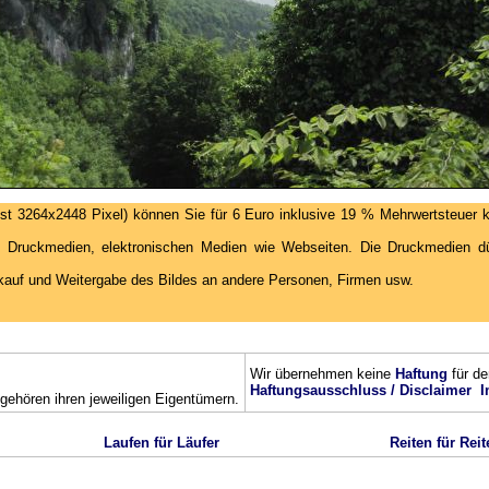
st 3264x2448 Pixel) können Sie für 6 Euro inklusive 19 % Mehrwertsteuer k
 Druckmedien, elektronischen Medien wie Webseiten. Die Druckmedien dür
kauf und Weitergabe des Bildes an andere Personen, Firmen usw.
Wir übernehmen keine
Haftung
für de
Haftungsausschluss / Disclaimer
I
ehören ihren jeweiligen Eigentümern.
Laufen für Läufer
Reiten für Reit