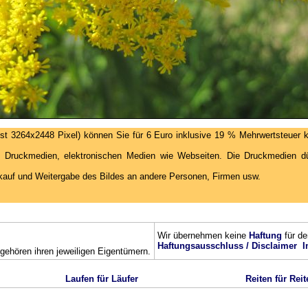
st 3264x2448 Pixel) können Sie für 6 Euro inklusive 19 % Mehrwertsteuer k
 Druckmedien, elektronischen Medien wie Webseiten. Die Druckmedien dür
kauf und Weitergabe des Bildes an andere Personen, Firmen usw.
Wir übernehmen keine
Haftung
für de
Haftungsausschluss / Disclaimer
I
ehören ihren jeweiligen Eigentümern.
Laufen für Läufer
Reiten für Reit