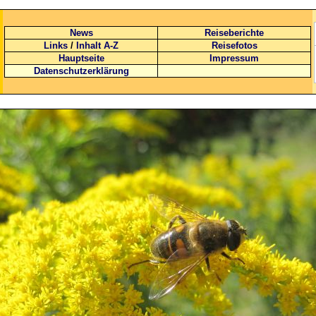
News
Reiseberichte
Links
/
Inhalt A-Z
Reisefotos
Hauptseite
Impressum
Datenschutzerklärung