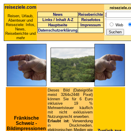
reiseziele.com
reiseziele
News
Reiseberichte
Reisen, Urlaub,
Links
/
Inhalt A-Z
Reisefotos
Abenteuer und
Reiseziele: Infos,
Hauptseite
Impressum
Web
News,
Datenschutzerklärung
Reiseberichte und
mehr
Dieses Bild (Dateigröße
meist 3264x2448 Pixel)
können Sie für 6 Euro
inklusive 19 %
Mehrwertsteuer käuflich
mit nicht exklusivem
Nutzungsrecht erwerben.
Fränkische
Erlaubt ist:
Verwendung
Schweiz -
in Druckmedien,
Bildimpressionen
elektronischen Medien wie
Zurück zur