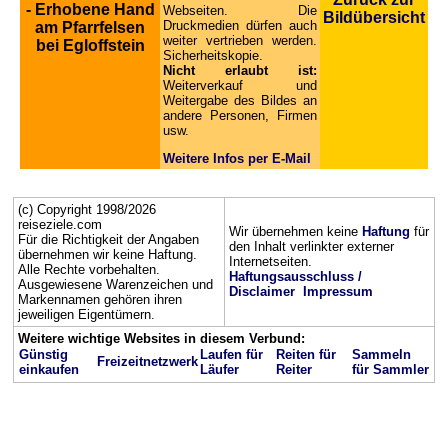
- Erhobene Hand
Webseiten. Die
Bildübersicht
Druckmedien dürfen auch
am Pfarrfelsen
weiter vertrieben werden.
bei Egloffstein
Sicherheitskopie.
Nicht erlaubt ist:
Weiterverkauf und
Weitergabe des Bildes an
andere Personen, Firmen
usw.
Weitere Infos per E-Mail
(c) Copyright 1998/2026
reiseziele.com
Wir übernehmen keine
Haftung
für
Für die Richtigkeit der Angaben
den Inhalt verlinkter externer
übernehmen wir keine Haftung.
Internetseiten.
Alle Rechte vorbehalten.
Haftungsausschluss /
Ausgewiesene Warenzeichen und
Disclaimer
Impressum
Markennamen gehören ihren
jeweiligen Eigentümern.
Weitere wichtige Websites in diesem Verbund:
Günstig
Laufen für
Reiten für
Sammeln
Freizeitnetzwerk
einkaufen
Läufer
Reiter
für Sammler