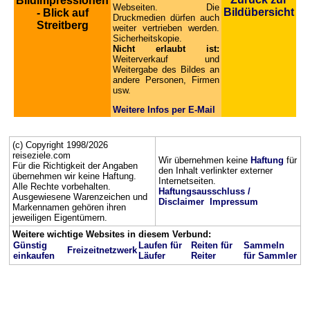
Bildimpressionen
Webseiten. Die
Bildübersicht
- Blick auf
Druckmedien dürfen auch
Streitberg
weiter vertrieben werden.
Sicherheitskopie.
Nicht erlaubt ist:
Weiterverkauf und
Weitergabe des Bildes an
andere Personen, Firmen
usw.
Weitere Infos per E-Mail
(c) Copyright 1998/2026
reiseziele.com
Wir übernehmen keine
Haftung
für
Für die Richtigkeit der Angaben
den Inhalt verlinkter externer
übernehmen wir keine Haftung.
Internetseiten.
Alle Rechte vorbehalten.
Haftungsausschluss /
Ausgewiesene Warenzeichen und
Disclaimer
Impressum
Markennamen gehören ihren
jeweiligen Eigentümern.
Weitere wichtige Websites in diesem Verbund:
Günstig
Laufen für
Reiten für
Sammeln
Freizeitnetzwerk
einkaufen
Läufer
Reiter
für Sammler