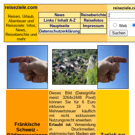
reiseziele.com
reiseziele
News
Reiseberichte
Reisen, Urlaub,
Links
/
Inhalt A-Z
Reisefotos
Abenteuer und
Reiseziele: Infos,
Hauptseite
Impressum
Web
News,
Datenschutzerklärung
Reiseberichte und
mehr
Dieses Bild (Dateigröße
meist 3264x2448 Pixel)
können Sie für 6 Euro
inklusive 19 %
Mehrwertsteuer käuflich
mit nicht exklusivem
Nutzungsrecht erwerben.
Fränkische
Erlaubt ist:
Verwendung
in Druckmedien,
Schweiz -
elektronischen Medien wie
Zurück zur