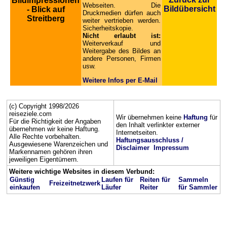
Bildimpressionen
Webseiten. Die
Bildübersicht
- Blick auf
Druckmedien dürfen auch
Streitberg
weiter vertrieben werden.
Sicherheitskopie.
Nicht erlaubt ist:
Weiterverkauf und
Weitergabe des Bildes an
andere Personen, Firmen
usw.
Weitere Infos per E-Mail
(c) Copyright 1998/2026
reiseziele.com
Wir übernehmen keine
Haftung
für
Für die Richtigkeit der Angaben
den Inhalt verlinkter externer
übernehmen wir keine Haftung.
Internetseiten.
Alle Rechte vorbehalten.
Haftungsausschluss /
Ausgewiesene Warenzeichen und
Disclaimer
Impressum
Markennamen gehören ihren
jeweiligen Eigentümern.
Weitere wichtige Websites in diesem Verbund:
Günstig
Laufen für
Reiten für
Sammeln
Freizeitnetzwerk
einkaufen
Läufer
Reiter
für Sammler