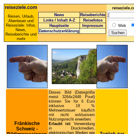
reiseziele.com
reiseziele
News
Reiseberichte
Reisen, Urlaub,
Links
/
Inhalt A-Z
Reisefotos
Abenteuer und
Reiseziele: Infos,
Hauptseite
Impressum
Web
News,
Datenschutzerklärung
Reiseberichte und
mehr
Dieses Bild (Dateigröße
meist 3264x2448 Pixel)
können Sie für 6 Euro
inklusive 19 %
Mehrwertsteuer käuflich
mit nicht exklusivem
Nutzungsrecht erwerben.
Fränkische
Erlaubt ist:
Verwendung
in Druckmedien,
Schweiz -
elektronischen Medien wie
Zurück zur