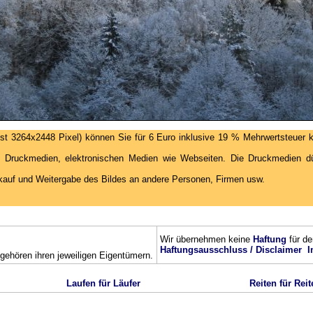
st 3264x2448 Pixel) können Sie für 6 Euro inklusive 19 % Mehrwertsteuer k
 Druckmedien, elektronischen Medien wie Webseiten. Die Druckmedien dür
kauf und Weitergabe des Bildes an andere Personen, Firmen usw.
Wir übernehmen keine
Haftung
für de
Haftungsausschluss / Disclaimer
I
ehören ihren jeweiligen Eigentümern.
Laufen für Läufer
Reiten für Reit