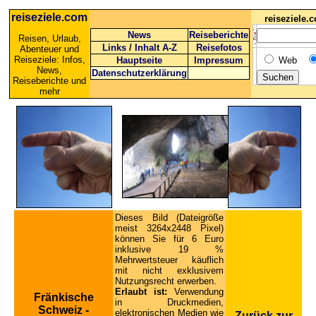
reiseziele.com
reiseziele
News
Reiseberichte
Reisen, Urlaub,
Links
/
Inhalt A-Z
Reisefotos
Abenteuer und
Reiseziele: Infos,
Hauptseite
Impressum
Web
News,
Datenschutzerklärung
Reiseberichte und
mehr
Dieses Bild (Dateigröße
meist 3264x2448 Pixel)
können Sie für 6 Euro
inklusive 19 %
Mehrwertsteuer käuflich
mit nicht exklusivem
Nutzungsrecht erwerben.
Erlaubt ist:
Verwendung
Fränkische
in Druckmedien,
Schweiz -
elektronischen Medien wie
Zurück zur