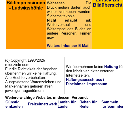
Bildimpressionen
Webseiten. Die
Bildübersicht
Druckmedien dürfen auch
- Ludwigshöhle
weiter vertrieben werden.
Sicherheitskopie.
Nicht erlaubt ist:
Weiterverkauf und
Weitergabe des Bildes an
andere Personen, Firmen
usw.
Weitere Infos per E-Mail
(c) Copyright 1998/2026
reiseziele.com
Wir übernehmen keine
Haftung
für
Für die Richtigkeit der Angaben
den Inhalt verlinkter externer
übernehmen wir keine Haftung.
Internetseiten.
Alle Rechte vorbehalten.
Haftungsausschluss /
Ausgewiesene Warenzeichen und
Disclaimer
Impressum
Markennamen gehören ihren
jeweiligen Eigentümern.
Weitere wichtige Websites in diesem Verbund:
Günstig
Laufen für
Reiten für
Sammeln
Freizeitnetzwerk
einkaufen
Läufer
Reiter
für Sammler