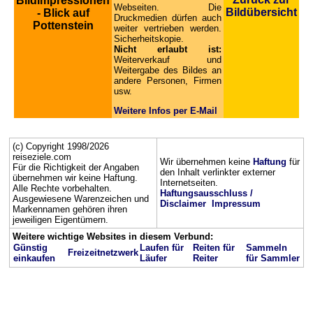
Bildimpressionen
Webseiten. Die
Bildübersicht
- Blick auf
Druckmedien dürfen auch
Pottenstein
weiter vertrieben werden.
Sicherheitskopie.
Nicht erlaubt ist:
Weiterverkauf und
Weitergabe des Bildes an
andere Personen, Firmen
usw.
Weitere Infos per E-Mail
(c) Copyright 1998/2026
reiseziele.com
Wir übernehmen keine
Haftung
für
Für die Richtigkeit der Angaben
den Inhalt verlinkter externer
übernehmen wir keine Haftung.
Internetseiten.
Alle Rechte vorbehalten.
Haftungsausschluss /
Ausgewiesene Warenzeichen und
Disclaimer
Impressum
Markennamen gehören ihren
jeweiligen Eigentümern.
Weitere wichtige Websites in diesem Verbund:
Günstig
Laufen für
Reiten für
Sammeln
Freizeitnetzwerk
einkaufen
Läufer
Reiter
für Sammler