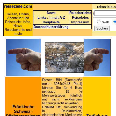
reiseziele.com
reiseziele
News
Reiseberichte
Reisen, Urlaub,
Links
/
Inhalt A-Z
Reisefotos
Abenteuer und
Reiseziele: Infos,
Hauptseite
Impressum
Web
News,
Datenschutzerklärung
Reiseberichte und
mehr
Dieses Bild (Dateigröße
meist 3264x2448 Pixel)
können Sie für 6 Euro
inklusive 19 %
Mehrwertsteuer käuflich
mit nicht exklusivem
Nutzungsrecht erwerben.
Fränkische
Erlaubt ist:
Verwendung
in Druckmedien,
Schweiz -
elektronischen Medien wie
Zurück zur