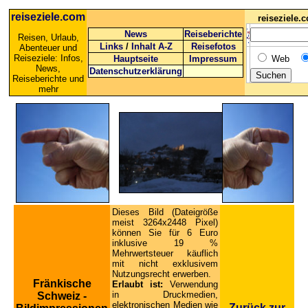
reiseziele.com
reiseziele
News
Reiseberichte
Reisen, Urlaub,
Links
/
Inhalt A-Z
Reisefotos
Abenteuer und
Reiseziele: Infos,
Hauptseite
Impressum
Web
News,
Datenschutzerklärung
Reiseberichte und
mehr
Dieses Bild (Dateigröße
meist 3264x2448 Pixel)
können Sie für 6 Euro
inklusive 19 %
Mehrwertsteuer käuflich
mit nicht exklusivem
Nutzungsrecht erwerben.
Fränkische
Erlaubt ist:
Verwendung
in Druckmedien,
Schweiz -
elektronischen Medien wie
Zurück zur