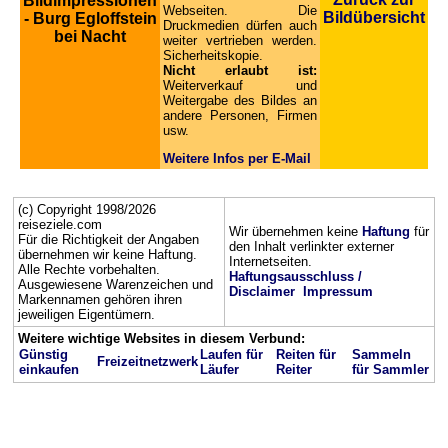
Bildimpressionen
Webseiten. Die
Bildübersicht
- Burg Egloffstein
Druckmedien dürfen auch
bei Nacht
weiter vertrieben werden.
Sicherheitskopie.
Nicht erlaubt ist:
Weiterverkauf und
Weitergabe des Bildes an
andere Personen, Firmen
usw.
Weitere Infos per E-Mail
(c) Copyright 1998/2026
reiseziele.com
Wir übernehmen keine
Haftung
für
Für die Richtigkeit der Angaben
den Inhalt verlinkter externer
übernehmen wir keine Haftung.
Internetseiten.
Alle Rechte vorbehalten.
Haftungsausschluss /
Ausgewiesene Warenzeichen und
Disclaimer
Impressum
Markennamen gehören ihren
jeweiligen Eigentümern.
Weitere wichtige Websites in diesem Verbund:
Günstig
Laufen für
Reiten für
Sammeln
Freizeitnetzwerk
einkaufen
Läufer
Reiter
für Sammler