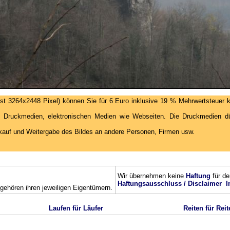
st 3264x2448 Pixel) können Sie für 6 Euro inklusive 19 % Mehrwertsteuer k
 Druckmedien, elektronischen Medien wie Webseiten. Die Druckmedien dür
kauf und Weitergabe des Bildes an andere Personen, Firmen usw.
Wir übernehmen keine
Haftung
für de
Haftungsausschluss / Disclaimer
I
ehören ihren jeweiligen Eigentümern.
Laufen für Läufer
Reiten für Reit