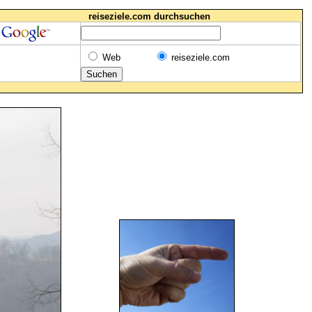
reiseziele.com durchsuchen
Web
reiseziele.com