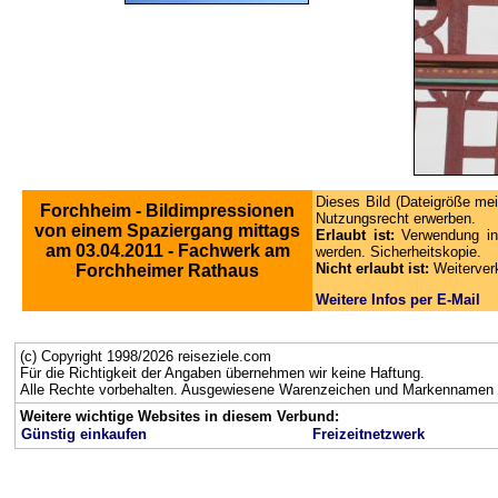
Dieses Bild (Dateigröße mei
Forchheim - Bildimpressionen
Nutzungsrecht erwerben.
von einem Spaziergang mittags
Erlaubt ist:
Verwendung in
am 03.04.2011 - Fachwerk am
werden. Sicherheitskopie.
Nicht erlaubt ist:
Weiterver
Forchheimer Rathaus
Weitere Infos per E-Mail
(c) Copyright 1998/2026 reiseziele.com
Für die Richtigkeit der Angaben übernehmen wir keine Haftung.
Alle Rechte vorbehalten. Ausgewiesene Warenzeichen und Markennamen g
Weitere wichtige Websites in diesem Verbund:
Günstig einkaufen
Freizeitnetzwerk