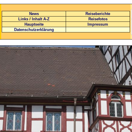
News
Reiseberichte
Links
/
Inhalt A-Z
Reisefotos
Hauptseite
Impressum
Datenschutzerklärung