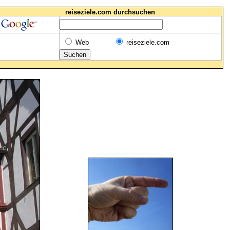
reiseziele.com durchsuchen
Web
reiseziele.com