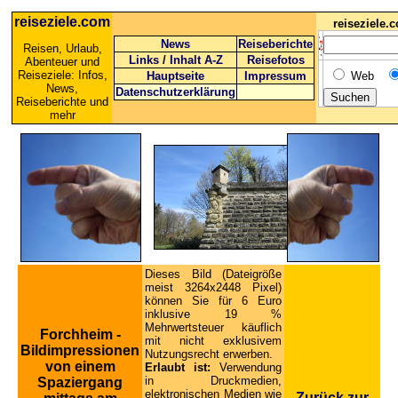
reiseziele.com
reiseziele
News
Reiseberichte
Reisen, Urlaub,
Links
/
Inhalt A-Z
Reisefotos
Abenteuer und
Reiseziele: Infos,
Hauptseite
Impressum
Web
News,
Datenschutzerklärung
Reiseberichte und
mehr
Dieses Bild (Dateigröße
meist 3264x2448 Pixel)
können Sie für 6 Euro
inklusive 19 %
Mehrwertsteuer käuflich
Forchheim -
mit nicht exklusivem
Bildimpressionen
Nutzungsrecht erwerben.
von einem
Erlaubt ist:
Verwendung
in Druckmedien,
Spaziergang
elektronischen Medien wie
Zurück zur