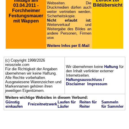
mittags am
Webseiten. Die
Bildübersicht
03.04.2011 -
Druckmedien dürfen auch
Forchheimer
weiter vertrieben werden.
Festungsmauer
Sicherheitskopie.
Nicht erlaubt ist:
mit Wappen
Weiterverkauf und
Weitergabe des Bildes an
andere Personen, Firmen
usw.
Weitere Infos per E-Mail
(c) Copyright 1998/2026
reiseziele.com
Wir übernehmen keine
Haftung
für
Für die Richtigkeit der Angaben
den Inhalt verlinkter externer
übernehmen wir keine Haftung.
Internetseiten.
Alle Rechte vorbehalten.
Haftungsausschluss /
Ausgewiesene Warenzeichen und
Disclaimer
Impressum
Markennamen gehören ihren
jeweiligen Eigentümern.
Weitere wichtige Websites in diesem Verbund:
Günstig
Laufen für
Reiten für
Sammeln
Freizeitnetzwerk
einkaufen
Läufer
Reiter
für Sammler