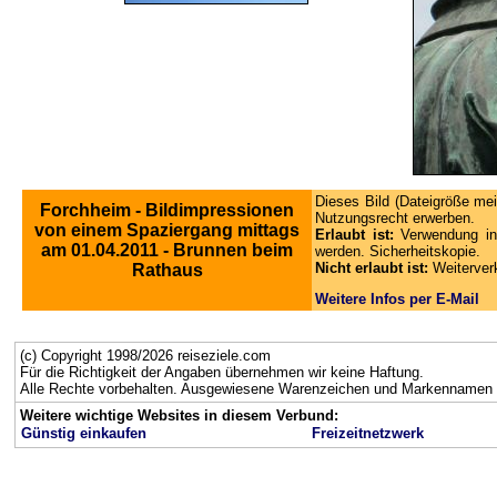
Dieses Bild (Dateigröße mei
Forchheim - Bildimpressionen
Nutzungsrecht erwerben.
von einem Spaziergang mittags
Erlaubt ist:
Verwendung in
am 01.04.2011 - Brunnen beim
werden. Sicherheitskopie.
Nicht erlaubt ist:
Weiterver
Rathaus
Weitere Infos per E-Mail
(c) Copyright 1998/2026 reiseziele.com
Für die Richtigkeit der Angaben übernehmen wir keine Haftung.
Alle Rechte vorbehalten. Ausgewiesene Warenzeichen und Markennamen g
Weitere wichtige Websites in diesem Verbund:
Günstig einkaufen
Freizeitnetzwerk