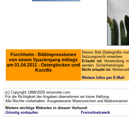
Dieses Bild (Dateigröße mei
Forchheim - Bildimpressionen
Nutzungsrecht erwerben.
von einem Spaziergang mittags
Erlaubt ist:
Verwendung in
am 01.04.2011 - Osterglocken und
werden. Sicherheitskopie.
Nicht erlaubt ist:
Weiterver
Kurzifix
Weitere Infos per E-Mail
(c) Copyright 1998/2026 reiseziele.com
Für die Richtigkeit der Angaben übernehmen wir keine Haftung.
Alle Rechte vorbehalten. Ausgewiesene Warenzeichen und Markennamen g
Weitere wichtige Websites in diesem Verbund:
Günstig einkaufen
Freizeitnetzwerk