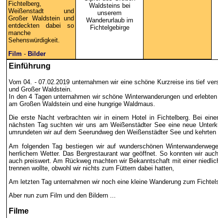
Fichtelberg,
Waldsteins bei
Weißenstadt und
unserem
Großer Waldstein und
Wanderurlaub im
entdeckten dabei so
Fichtelgebirge
manche
Sehenswürdigkeit.
Film
-
Bilder
Einführung
Vom 04. - 07.02.2019 unternahmen wir eine schöne Kurzreise ins tief vers
und Großer Waldstein.
In den 4 Tagen unternahmen wir schöne Winterwanderungen und erlebten 
am Großen Waldstein und eine hungrige Waldmaus.
Die erste Nacht verbrachten wir in einem Hotel in Fichtelberg. Bei ei
nächsten Tag suchten wir uns am Weißenstädter See eine neue Unterkunf
umrundeten wir auf dem Seerundweg den Weißenstädter See und kehrten in
Am folgenden Tag bestiegen wir auf wunderschönen Winterwanderwegen 
herrlichem Wetter. Das Bergrestaurant war geöffnet. So konnten wir auch
auch preiswert. Am Rückweg machten wir Bekanntschaft mit einer niedlic
trennen wollte, obwohl wir nichts zum Füttern dabei hatten,
Am letzten Tag unternahmen wir noch eine kleine Wanderung zum Fichtels
Aber nun zum Film und den Bildern ...
Film
e