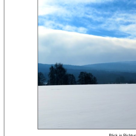
Blick in Richt