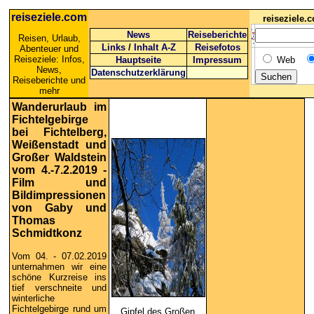
reiseziele.com
reiseziele
News
Reiseberichte
Reisen, Urlaub,
Links
/
Inhalt A-Z
Reisefotos
Abenteuer und
Reiseziele: Infos,
Hauptseite
Impressum
Web
News,
Datenschutzerklärung
Reiseberichte und
mehr
Wanderurlaub im
Fichtelgebirge
bei Fichtelberg,
Weißenstadt und
Großer Waldstein
vom 4.-7.2.2019 -
Film und
Bildimpressionen
von Gaby und
Thomas
Schmidtkonz
Vom 04. - 07.02.2019
unternahmen wir eine
schöne Kurzreise ins
tief verschneite und
winterliche
Fichtelgebirge rund um
Gipfel des Großen