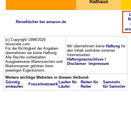
Rathaus
G
R
Reisebücher bei amazon.de
ers
(c) Copyright 1998/2026
reiseziele.com
Wir übernehmen keine
Haftung
für
Für die Richtigkeit der Angaben
den Inhalt verlinkter externer
übernehmen wir keine Haftung.
Internetseiten.
Alle Rechte vorbehalten.
Haftungsausschluss /
Ausgewiesene Warenzeichen und
Disclaimer
Impressum
Markennamen gehören ihren
jeweiligen Eigentümern.
Weitere wichtige Websites in diesem Verbund:
Günstig
Laufen für
Reiten für
Sammeln
Freizeitnetzwerk
einkaufen
Läufer
Reiter
für Sammler