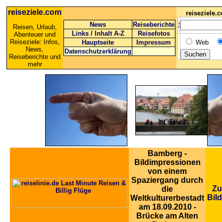
reiseziele.com
reiseziele
News
Reiseberichte
Reisen, Urlaub,
Links
/
Inhalt A-Z
Reisefotos
Abenteuer und
Reiseziele: Infos,
Hauptseite
Impressum
Web
News,
Datenschutzerklärung
Reiseberichte und
mehr
Bamberg -
Bildimpressionen
von einem
Spaziergang durch
Zu
die
Bil
Weltkulturerbestadt
am 18.09.2010 -
Brücke am Alten