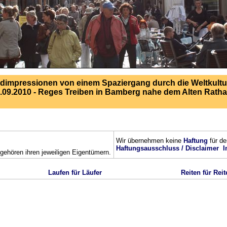
ldimpressionen von einem Spaziergang durch die Weltkultu
.09.2010 - Reges Treiben in Bamberg nahe dem Alten Rath
Wir übernehmen keine
Haftung
für de
Haftungsausschluss / Disclaimer
I
ehören ihren jeweiligen Eigentümern.
Laufen für Läufer
Reiten für Reit