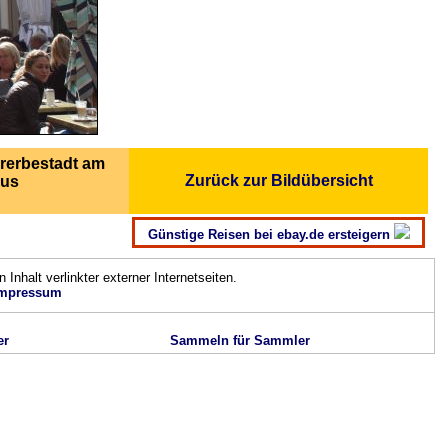
rerbestadt am
Zurück zur Bildübersicht
aus
Günstige Reisen bei ebay.de ersteigern
n Inhalt verlinkter externer Internetseiten.
mpressum
er
Sammeln für Sammler