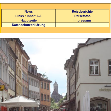
News
Reiseberichte
Links
/
Inhalt A-Z
Reisefotos
Hauptseite
Impressum
Datenschutzerklärung