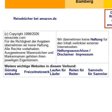
Bamberg
G
R
Reisebücher bei amazon.de
ers
(c) Copyright 1998/2026
reiseziele.com
Wir übernehmen keine
Haftung
für
Für die Richtigkeit der Angaben
den Inhalt verlinkter externer
übernehmen wir keine Haftung.
Internetseiten.
Alle Rechte vorbehalten.
Haftungsausschluss /
Ausgewiesene Warenzeichen und
Disclaimer
Impressum
Markennamen gehören ihren
jeweiligen Eigentümern.
Weitere wichtige Websites in diesem Verbund:
Günstig
Laufen für
Reiten für
Sammeln
Freizeitnetzwerk
einkaufen
Läufer
Reiter
für Sammler