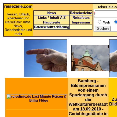
reiseziele.com
reiseziele
News
Reiseberichte
Reisen, Urlaub,
Links
/
Inhalt A-Z
Reisefotos
Abenteuer und
Reiseziele: Infos,
Hauptseite
Impressum
Web
News,
Datenschutzerklärung
Reiseberichte und
mehr
Bamberg -
Bildimpressionen
von einem
Spaziergang durch
Zu
die
Bil
Weltkulturerbestadt
am 18.09.2010 -
Gerichtsgebäude in