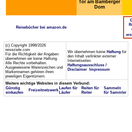
Tor am Bamberger
Dom
G
R
Reisebücher bei amazon.de
ers
(c) Copyright 1998/2026
reiseziele.com
Wir übernehmen keine
Haftung
für
Für die Richtigkeit der Angaben
den Inhalt verlinkter externer
übernehmen wir keine Haftung.
Internetseiten.
Alle Rechte vorbehalten.
Haftungsausschluss /
Ausgewiesene Warenzeichen und
Disclaimer
Impressum
Markennamen gehören ihren
jeweiligen Eigentümern.
Weitere wichtige Websites in diesem Verbund:
Günstig
Laufen für
Reiten für
Sammeln
Freizeitnetzwerk
einkaufen
Läufer
Reiter
für Sammler