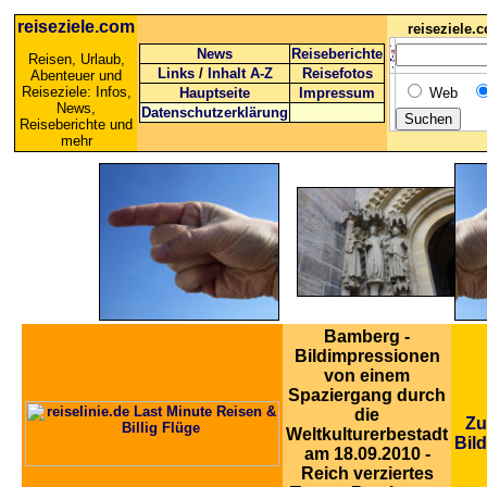
reiseziele.com
reiseziele
News
Reiseberichte
Reisen, Urlaub,
Links
/
Inhalt A-Z
Reisefotos
Abenteuer und
Reiseziele: Infos,
Hauptseite
Impressum
Web
News,
Datenschutzerklärung
Reiseberichte und
mehr
Bamberg -
Bildimpressionen
von einem
Spaziergang durch
die
Zu
Weltkulturerbestadt
Bil
am 18.09.2010 -
Reich verziertes