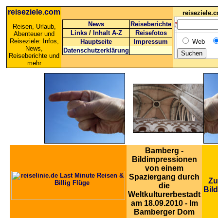
reiseziele.com
reiseziele
News
Reiseberichte
Reisen, Urlaub,
Links
/
Inhalt A-Z
Reisefotos
Abenteuer und
Reiseziele: Infos,
Hauptseite
Impressum
Web
News,
Datenschutzerklärung
Reiseberichte und
mehr
Bamberg -
Bildimpressionen
von einem
Spaziergang durch
Zu
die
Bil
Weltkulturerbestadt
am 18.09.2010 - Im
Bamberger Dom