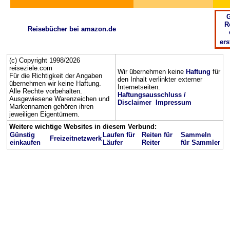
G
R
Reisebücher bei amazon.de
ers
(c) Copyright 1998/2026
reiseziele.com
Wir übernehmen keine
Haftung
für
Für die Richtigkeit der Angaben
den Inhalt verlinkter externer
übernehmen wir keine Haftung.
Internetseiten.
Alle Rechte vorbehalten.
Haftungsausschluss /
Ausgewiesene Warenzeichen und
Disclaimer
Impressum
Markennamen gehören ihren
jeweiligen Eigentümern.
Weitere wichtige Websites in diesem Verbund:
Günstig
Laufen für
Reiten für
Sammeln
Freizeitnetzwerk
einkaufen
Läufer
Reiter
für Sammler