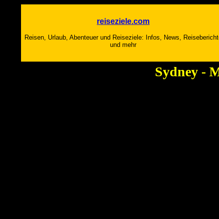
reiseziele.com
Reisen, Urlaub, Abenteuer und Reiseziele: Infos, News, Reiseberich
und mehr
Sydney - 