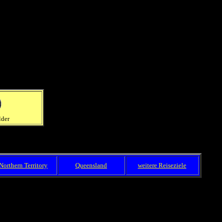
lder
Northern Territory
Queensland
weitere Reiseziele