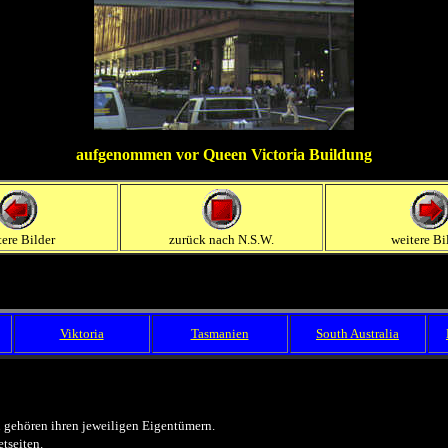
aufgenommen vor Queen Victoria Buildung
tere Bilder
zurück nach N.S.W.
weitere Bi
Viktoria
Tasmanien
South Australia
gehören ihren jeweiligen Eigentümern.
etseiten.