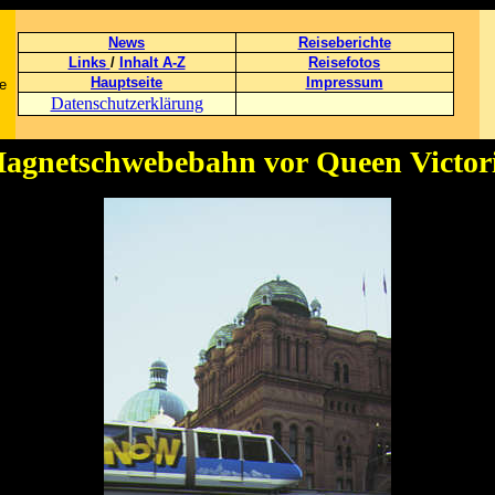
News
Reiseberichte
Links
/
Inhalt A-Z
Reisefotos
Hauptseite
Impressum
te
Datenschutzerklärung
Magnetschwebebahn vor Queen Victori