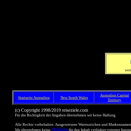
wei
Australien Capital
Startseite Australien
New South Wales
Territory
(c) Copyright 1998/2019 reiseziele.com
Für die Richtigkeit der Angaben übernehmen wir keine Haftung.
Alle Rechte vorbehalten. Ausgewiesene Warenzeichen und Markennamen 
Haftung
Wir übernehmen keine
für den Inhalt verlinkter externer Intern