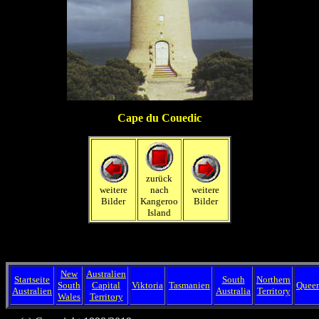
Cape du Couedic
zurück
weitere
nach
weitere
Bilder
Kangeroo
Bilder
Island
New
Australien
Startseite
South
Northern
South
Capital
Viktoria
Tasmanien
Queen
Australien
Australia
Territory
Wales
Territory