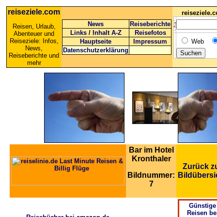
reiseziele.com
reiseziele
News
Reiseberichte
Reisen, Urlaub,
Links
/
Inhalt A-Z
Reisefotos
Abenteuer und
Reiseziele: Infos,
Hauptseite
Impressum
Web
News,
Datenschutzerklärung
Reiseberichte und
mehr
Bar im Hotel
Kronthaler
Zurück z
Bildnummer:
Bildübersi
7
Günstige
Reisen be