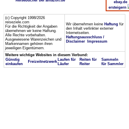
Reisebücher bei amazon.de
ebay.de
ersteigern
(c) Copyright 1998/2026
reiseziele.com
Wir übernehmen keine
Haftung
für
Für die Richtigkeit der Angaben
den Inhalt verlinkter externer
übernehmen wir keine Haftung.
Internetseiten.
Alle Rechte vorbehalten.
Haftungsausschluss /
Ausgewiesene Warenzeichen und
Disclaimer
Impressum
Markennamen gehören ihren
jeweiligen Eigentümern.
Weitere wichtige Websites in diesem Verbund:
Günstig
Laufen für
Reiten für
Sammeln
Freizeitnetzwerk
einkaufen
Läufer
Reiter
für Sammler