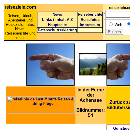
reiseziele.com
reiseziele
News
Reiseberichte
Reisen, Urlaub,
Links
/
Inhalt A-Z
Reisefotos
Abenteuer und
Reiseziele: Infos,
Hauptseite
Impressum
Web
News,
Datenschutzerklärung
Reiseberichte und
mehr
In der Ferne
der
Achensee
Zurück z
Bildübersi
Bildnummer:
54
Günstige