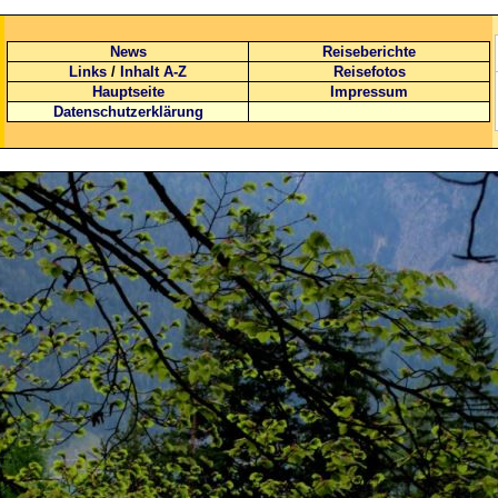
News
Reiseberichte
Links
/
Inhalt A-Z
Reisefotos
Hauptseite
Impressum
Datenschutzerklärung