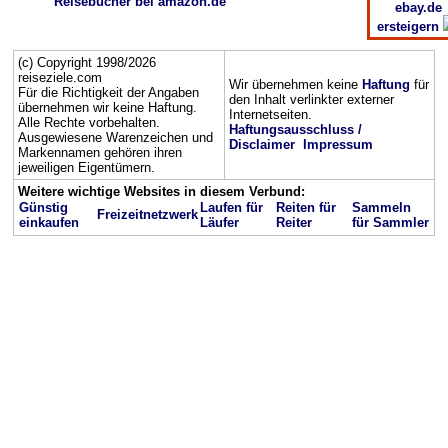
Reisebücher bei amazon.de
ebay.de
ersteigern
(c) Copyright 1998/2026
reiseziele.com
Wir übernehmen keine
Haftung
für
Für die Richtigkeit der Angaben
den Inhalt verlinkter externer
übernehmen wir keine Haftung.
Internetseiten.
Alle Rechte vorbehalten.
Haftungsausschluss /
Ausgewiesene Warenzeichen und
Disclaimer
Impressum
Markennamen gehören ihren
jeweiligen Eigentümern.
Weitere wichtige Websites in diesem Verbund:
Günstig
Laufen für
Reiten für
Sammeln
Freizeitnetzwerk
einkaufen
Läufer
Reiter
für Sammler