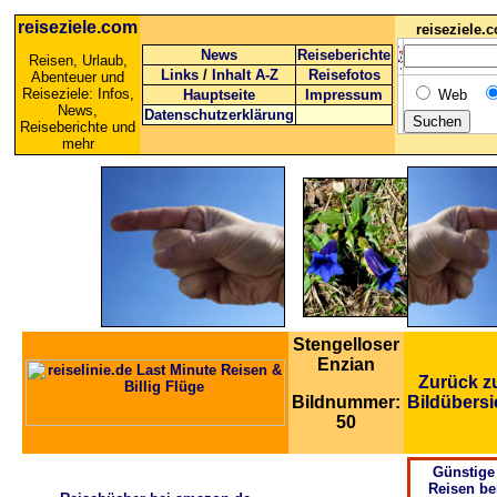
reiseziele.com
reiseziele
News
Reiseberichte
Reisen, Urlaub,
Links
/
Inhalt A-Z
Reisefotos
Abenteuer und
Reiseziele: Infos,
Hauptseite
Impressum
Web
News,
Datenschutzerklärung
Reiseberichte und
mehr
Stengelloser
Enzian
Zurück z
Bildnummer:
Bildübersi
50
Günstige
Reisen be