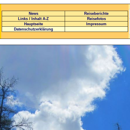
News
Reiseberichte
Links
/
Inhalt A-Z
Reisefotos
Hauptseite
Impressum
Datenschutzerklärung