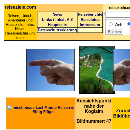
reiseziele.com
reiseziele
News
Reiseberichte
Reisen, Urlaub,
Links
/
Inhalt A-Z
Reisefotos
Abenteuer und
Reiseziele: Infos,
Hauptseite
Impressum
Web
News,
Datenschutzerklärung
Reiseberichte und
mehr
Aussichtspunkt
nahe der
Zurüc
Koglalm
Bildübe
Bildnummer: 47