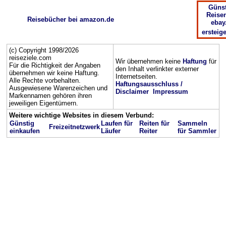
Günst
Reisen
Reisebücher bei amazon.de
ebay
ersteig
(c) Copyright 1998/2026
reiseziele.com
Wir übernehmen keine
Haftung
für
Für die Richtigkeit der Angaben
den Inhalt verlinkter externer
übernehmen wir keine Haftung.
Internetseiten.
Alle Rechte vorbehalten.
Haftungsausschluss /
Ausgewiesene Warenzeichen und
Disclaimer
Impressum
Markennamen gehören ihren
jeweiligen Eigentümern.
Weitere wichtige Websites in diesem Verbund:
Günstig
Laufen für
Reiten für
Sammeln
Freizeitnetzwerk
einkaufen
Läufer
Reiter
für Sammler