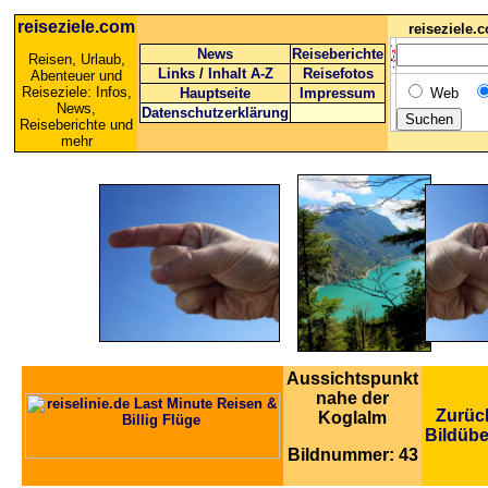
reiseziele.com
reiseziele
News
Reiseberichte
Reisen, Urlaub,
Links
/
Inhalt A-Z
Reisefotos
Abenteuer und
Reiseziele: Infos,
Hauptseite
Impressum
Web
News,
Datenschutzerklärung
Reiseberichte und
mehr
Aussichtspunkt
nahe der
Zurüc
Koglalm
Bildübe
Bildnummer: 43