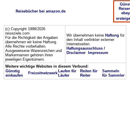
Günst
Reisen
Reisebücher bei amazon.de
ebay
ersteig
(c) Copyright 1998/2026
reiseziele.com
Wir übernehmen keine
Haftung
für
Für die Richtigkeit der Angaben
den Inhalt verlinkter externer
übernehmen wir keine Haftung.
Internetseiten.
Alle Rechte vorbehalten.
Haftungsausschluss /
Ausgewiesene Warenzeichen und
Disclaimer
Impressum
Markennamen gehören ihren
jeweiligen Eigentümern.
Weitere wichtige Websites in diesem Verbund:
Günstig
Laufen für
Reiten für
Sammeln
Freizeitnetzwerk
einkaufen
Läufer
Reiter
für Sammler