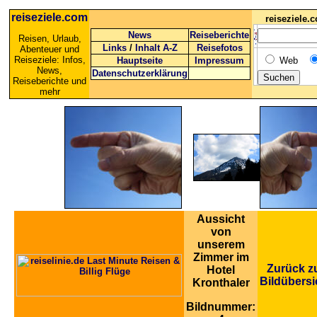
reiseziele.com
reiseziele
News
Reiseberichte
Reisen, Urlaub,
Links
/
Inhalt A-Z
Reisefotos
Abenteuer und
Reiseziele: Infos,
Hauptseite
Impressum
Web
News,
Datenschutzerklärung
Reiseberichte und
mehr
Aussicht
von
unserem
Zimmer im
Zurück z
Hotel
Bildübersi
Kronthaler
Bildnummer: