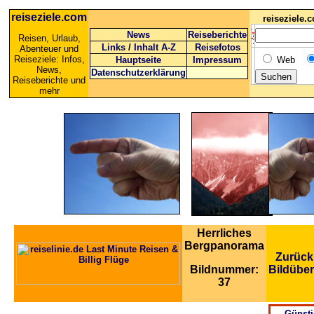
reiseziele.com
reiseziele
News
Reiseberichte
Reisen, Urlaub,
Links
/
Inhalt A-Z
Reisefotos
Abenteuer und
Reiseziele: Infos,
Hauptseite
Impressum
Web
News,
Datenschutzerklärung
Reiseberichte und
mehr
Herrliches
Bergpanorama
Zurück
Bildnummer:
Bildüber
37
Günsti