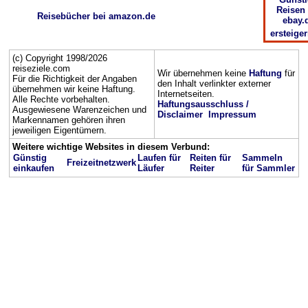
Reisen 
Reisebücher bei amazon.de
ebay.
ersteige
(c) Copyright 1998/2026
reiseziele.com
Wir übernehmen keine
Haftung
für
Für die Richtigkeit der Angaben
den Inhalt verlinkter externer
übernehmen wir keine Haftung.
Internetseiten.
Alle Rechte vorbehalten.
Haftungsausschluss /
Ausgewiesene Warenzeichen und
Disclaimer
Impressum
Markennamen gehören ihren
jeweiligen Eigentümern.
Weitere wichtige Websites in diesem Verbund:
Günstig
Laufen für
Reiten für
Sammeln
Freizeitnetzwerk
einkaufen
Läufer
Reiter
für Sammler