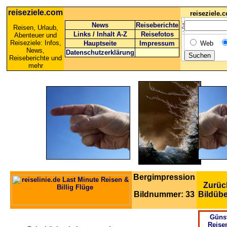
reiseziele.com
reiseziele
News
Reiseberichte
Reisen, Urlaub,
Links
/
Inhalt A-Z
Reisefotos
Abenteuer und
Reiseziele: Infos,
Hauptseite
Impressum
Web
News,
Datenschutzerklärung
Reiseberichte und
mehr
Bergimpression
Zurüc
Bildnummer: 33
Bildübe
Güns
Reise