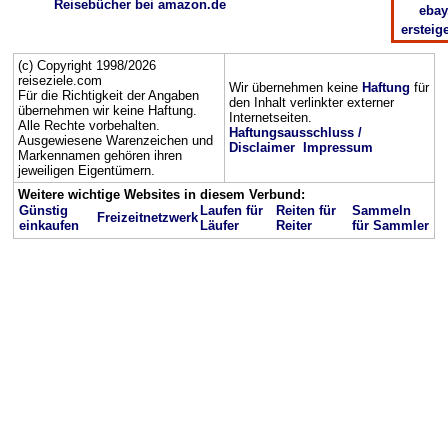
Reisebücher bei amazon.de
ebay
ersteig
(c) Copyright 1998/2026
reiseziele.com
Wir übernehmen keine
Haftung
für
Für die Richtigkeit der Angaben
den Inhalt verlinkter externer
übernehmen wir keine Haftung.
Internetseiten.
Alle Rechte vorbehalten.
Haftungsausschluss /
Ausgewiesene Warenzeichen und
Disclaimer
Impressum
Markennamen gehören ihren
jeweiligen Eigentümern.
Weitere wichtige Websites in diesem Verbund:
Günstig
Laufen für
Reiten für
Sammeln
Freizeitnetzwerk
einkaufen
Läufer
Reiter
für Sammler