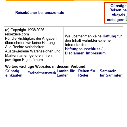
Günstige
Reisen be
Reisebücher bei amazon.de
ebay.de
ersteigern
(c) Copyright 1998/2026
reiseziele.com
Wir übernehmen keine
Haftung
für
Für die Richtigkeit der Angaben
den Inhalt verlinkter externer
übernehmen wir keine Haftung.
Internetseiten.
Alle Rechte vorbehalten.
Haftungsausschluss /
Ausgewiesene Warenzeichen und
Disclaimer
Impressum
Markennamen gehören ihren
jeweiligen Eigentümern.
Weitere wichtige Websites in diesem Verbund:
Günstig
Laufen für
Reiten für
Sammeln
Freizeitnetzwerk
einkaufen
Läufer
Reiter
für Sammler