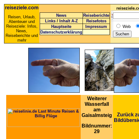
reiseziele.com
reiseziele
News
Reiseberichte
Reisen, Urlaub,
Links
/
Inhalt A-Z
Reisefotos
Abenteuer und
Reiseziele: Infos,
Hauptseite
Impressum
Web
News,
Datenschutzerklärung
Reiseberichte und
mehr
Weiterer
Wasserfall
am
Zurück z
Gaisalmsteig
Bildübersi
Bildnummer:
29