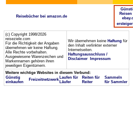
Günsti
Reisen 
Reisebücher bei amazon.de
ebay.
ersteige
(c) Copyright 1998/2026
reiseziele.com
Wir übernehmen keine
Haftung
für
Für die Richtigkeit der Angaben
den Inhalt verlinkter externer
übernehmen wir keine Haftung.
Internetseiten.
Alle Rechte vorbehalten.
Haftungsausschluss /
Ausgewiesene Warenzeichen und
Disclaimer
Impressum
Markennamen gehören ihren
jeweiligen Eigentümern.
Weitere wichtige Websites in diesem Verbund:
Günstig
Laufen für
Reiten für
Sammeln
Freizeitnetzwerk
einkaufen
Läufer
Reiter
für Sammler