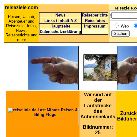
reiseziele.com
reiseziele
News
Reiseberichte
Reisen, Urlaub,
Links
/
Inhalt A-Z
Reisefotos
Abenteuer und
Reiseziele: Infos,
Hauptseite
Impressum
Web
News,
Datenschutzerklärung
Reiseberichte und
mehr
Wir sind auf
der
Laufstrecke
des
Zurück
Achenseelaufs
Bildüber
Bildnummer:
25