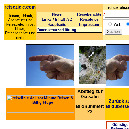
reiseziele.com
reiseziele
News
Reiseberichte
Reisen, Urlaub,
Links
/
Inhalt A-Z
Reisefotos
Abenteuer und
Reiseziele: Infos,
Hauptseite
Impressum
Web
News,
Datenschutzerklärung
Reiseberichte und
mehr
Abstieg zur
Gaisalm
Zurück z
Bildnummer:
Bildübersi
23
Günstige
Reisen be