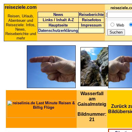
reiseziele.com
reiseziele
News
Reiseberichte
Reisen, Urlaub,
Links
/
Inhalt A-Z
Reisefotos
Abenteuer und
Reiseziele: Infos,
Hauptseite
Impressum
Web
News,
Datenschutzerklärung
Reiseberichte und
mehr
Wasserfall
am
Gaisalmsteig
Zurück z
Bildübersi
Bildnummer:
21