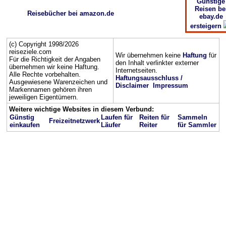
Günstige
Reisen be
Reisebücher bei amazon.de
ebay.de
ersteigern
(c) Copyright 1998/2026
reiseziele.com
Wir übernehmen keine
Haftung
für
Für die Richtigkeit der Angaben
den Inhalt verlinkter externer
übernehmen wir keine Haftung.
Internetseiten.
Alle Rechte vorbehalten.
Haftungsausschluss /
Ausgewiesene Warenzeichen und
Disclaimer
Impressum
Markennamen gehören ihren
jeweiligen Eigentümern.
Weitere wichtige Websites in diesem Verbund:
Günstig
Laufen für
Reiten für
Sammeln
Freizeitnetzwerk
einkaufen
Läufer
Reiter
für Sammler